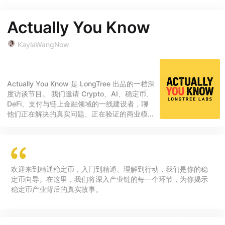
Actually You Know
KaylaWangNow
Actually You Know 是 LongTree 出品的一档深
度访谈节目。 我们邀请 Crypto、AI、稳定币、
DeFi、支付与链上金融领域的一线建设者，聊
他们正在解决的真实问题、正在验证的商业模
式，以及技术如何进入真实世界。 这里不只聊
叙事和热点，也追问底层逻辑、业务结构、风险
来源和长期趋势。 问到最深处，其实你知道。
欢迎来到 Actually You Know～
欢迎来到精通稳定币，入门到精通、理解到行动，我们是你的稳
定币向导。在这里，我们将深入产业链的每一个环节，为你揭示
稳定币产业背后的真实故事。