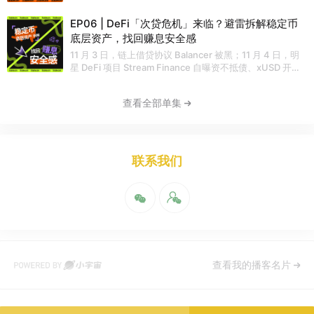
载造富效应的资产发射平台？ 放眼未来，x402 为何能成为
Jean 以采访的角度请中本姜拆解稳定币产业链，剖析稳定
撬动价值互联网升级的支点？ 在 Mastering Stablecoin
币在链上金融扮演的重要角色，为中小创业者和普通投资者
EP06 | DeFi「次贷危机」来临？避雷拆解稳定币
「精通稳定币」播客第四期节目中，主播中本姜和 Jean 一
带来的机会，介绍 Mastering Stablecoin「精通稳定币」
底层资产，找回赚息安全感
问一答，将日前爆火加密全行业的 x402 协议的来龙去脉、
播客的目的和打算。 【时间轴】 02:21 两位主播的自我介
价值意义、前景与挑战，为你娓娓道来、见微知著。 【时
11 月 3 日，链上借贷协议 Balancer 被黑；11 月 4 日，明
绍 15:28 Jean 认为这轮加密周期是价值存储（比特币）、
间轴】 01:51 x402 协议为什么会因 Memecoin $PING 全
星 DeFi 项目 Stream Finance 自曝资不抵债、xUSD 开始
支付（稳定币）、链上 Casino（Memecoin）三大用例的
网火爆，10 月 22 日至今一周，热度持续上升？ 06:09
脱锚；11 月 6 日，生息稳定币协议 Elixir 宣布资不抵债，
Mass Adoption（大规模普及） 23:00 中本姜这半年是怎
x402 到底是什么协议？ 12:14 x402 解决了传统互联网什
deUSD 崩盘…… ZEROBASE 首席市场官 Gink 在「精通稳
么考察研究稳定币的？怎么会想到写《稳定币 Alpha 如何
查看全部单集
么弊病？ 18:52 x402 的工作机制、优势，以及生态现状
定币」播客上周第 5 期节目中担心 DeFi「次贷危机」是否
捕获》这篇万字长文？ 27:52 稳定币产业链上中下游是怎
22:36 畅想 x402 三个应用场景 30:50 x402 为何离不开稳
真的来了？ 今天，Mastering Stablecoin 「精通稳定币」
么界定的？意义何在？ 35:07 上游：稳定币发行是大局已
定币？ 31:54 x402 为何通过资产发行，特别是Memecoin
播客第 6 期节目再度请来第 3 期节目为我们讲解扫描
定还是刚刚开场？ 51:48 中游：中小创业者怎么寻找切入
的发射凝聚共识、赛道起势？ 38:11 Crypto 为 AI 解决什么
「1011」史诗级清算中的 DeFi 雷区的 DeFi 老兵 Pablo，
口？ 01:00:00 下游：将 RWA 和 PayFi 纳入稳定币产业
问题，x402 从中扮演什么角色？ 40:51 Cloudflare 为何
为大家扫除「生息稳定币 = 安全、高流动、低风险」的迷
链，是否过于泛化？ 01:13:35 为什么要创建 Mastering
联系我们
成为 x402 重要合作伙伴？ 44:54 除了 x402，还有哪些
思，借这次稳定币暴雷风波揭露真相 —— 📌 生息型稳定币
Stablecoin「精通稳定币」媒体矩阵 【延伸阅读】：《风
AI 支付协议？x402 和 AP2、ACP 有何异同？ 51:50 开发
底层是基金 + 杠杆 + 主动管理策略，而不是钱放银行吃利
正起，稳定币 Alpha 我们如何捕获？》 * Paragraph 版 *
者应该关注哪个 AI 支付协议？ 54:01 投资者应该关注 AI
息 📌 模块化借贷协议 + 链上基金经理（Curator）= 链上
微信版 欢迎来到 Mastering Stablecoin「精通稳定币」 我
支付协议什么机会？ 54:59 x402的应用前景有什么挑战和
版 CDO + 放大风险的嵌套结构 📌 一旦 1 个稳定币底层亏损
们是你的稳定币向导，带你探索区块链世界最真实广泛的应
瓶颈？ 57:38 x402 为何是撬动价值互联网的支点？ 【参
→ 借贷池连锁清算 → 其他稳定币被动接盘坏账 联合主播中
用 正如沃伦·巴菲特所说《「风险来自于你不知道自己在做
考链接】 * x402 官网：x402.org * x402 文档：
本姜还在节目中一一拆解 市值前十大稳定币 的底层资产、
什么」 在这里，我们不谈虚无缥缈的概念，只聊真实可用
Welcome to x402 * x402 浏览器：x402scan * x402 生
铸造方式、赎回机制、风险结构，帮你分辨： ✅ 哪些稳定
的价值 —— 我们将深入产业链的每一个环节，从发行机制
态代币榜：x402 Ecosystem * KITE AI：gokite.ai *
币可以逃命 ❌ 哪些稳定币正在成为「链上次贷」的雷包 你
到应用场景，从技术架构到商业逻辑，为你揭示稳定币产业
查看我的播客名片
Virtuals Protocol：app.virtuals.io * Agent Payments
还将听到： * 模块化借贷协议 + Curator 如何放大风险 *
背后的真实故事 「精通稳定币」—— 从入门到精通，从理
Protocol (AP2)：github.com/google-agentic-
DeFi 版「永远有人接盘」的幻觉为什么正在破裂 * 如何像
解到行动 【主播】 Jean，「精通稳定币」主理人，「加密
commerce/AP2 * Agent Commerce Protocol (ACP)：
机构一样迅速财产保全、避免成为接盘侠 * USDT / USDC
厨房」主厨 中本姜，「精通稳定币」主理人，公众号「区
whitepaper.virtuals.io * Agentic Commerce
是否会被波及？ 不要只看 APY：理解底层资产，才是真正
块主义」作者，前 Litentry 产品负责人 【收听渠道】 小宇