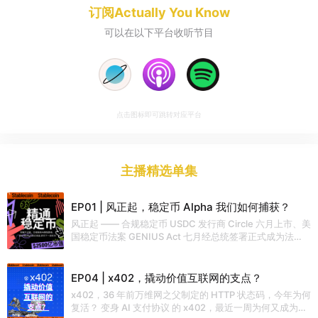
订阅
Actually You Know
可以在以下平台收听节目
点击图标即可跳转对应平台
主播精选单集
EP01 | 风正起，稳定币 Alpha 我们如何捕获？
风正起 —— 合规稳定币 USDC 发行商 Circle 六月上市、美
国稳定币法案 GENIUS Act 七月经总统签署正式成为法
案、《香港稳定币条例》八月一日正式生效 …… 稳定币
Alpha，我们普罗大众如何捕获？首先，需要对稳定币这一
「互联网新货币层」带动的产业链进行全景式扫描 ……
EP04 | x402，撬动价值互联网的支点？
Mastering Stablecoin「精通稳定币」播客主播 中本姜 上
x402，36 年前万维网之父制定的 HTTP 状态码，今年为何
周撰写了一篇万字长文《风正起，稳定币 Alpha 我们如何
复活？ 变身 AI 支付协议 的 x402，最近一周为何又成为承
捕获？》 在这档专注于稳定币的播客的首期节目，主播